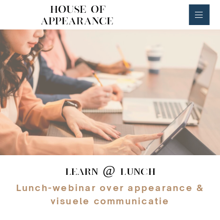
House of Appearance
LEARN @ LUNCH
Lunch-webinar over appearance &
visuele communicatie