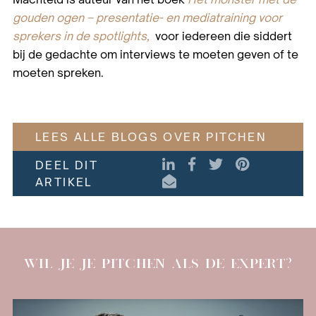
gouden ogen – presentatie- en mediatraining voor
sprekers in de spotlights,
voor iedereen die siddert
bij de gedachte om interviews te moeten geven of te
moeten spreken.
LEES ALLE BLOGS OVER PITCHEN
LinkedIn
Facebook
Twitter
Pinterest
DEEL DIT
E-mail
ARTIKEL
WIL JE JE PITCHEN ALS DE EXPERT?