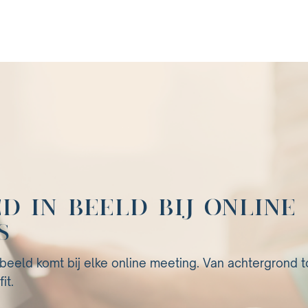
D IN BEELD BIJ ONLINE
S
beeld komt bij elke online meeting. Van achtergrond t
it.