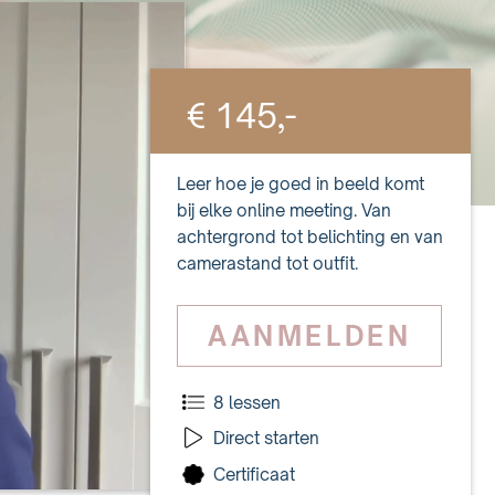
€ 145,-
Leer hoe je goed in beeld komt
bij elke online meeting. Van
achtergrond tot belichting en van
camerastand tot outfit.
AANMELDEN
8 lessen
Direct starten
Certificaat