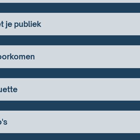
 je publiek
voorkomen
uette
's