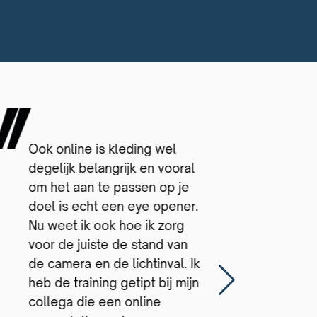
Ook online is kleding wel
Be
degelijk belangrijk en vooral
wa
om het aan te passen op je
op
doel is echt een eye opener.
be
Nu weet ik ook hoe ik zorg
al
voor de juiste de stand van
co
de camera en de lichtinval. Ik
Na
heb de training getipt bij mijn
ka
collega die een online
pe