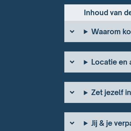
Inhoud van de
Waarom kom
Locatie en
Zet jezelf i
Jij & je ver