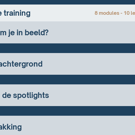
 training
8 modules - 10 le
 je in beeld?
 achtergrond
n de spotlights
pakking