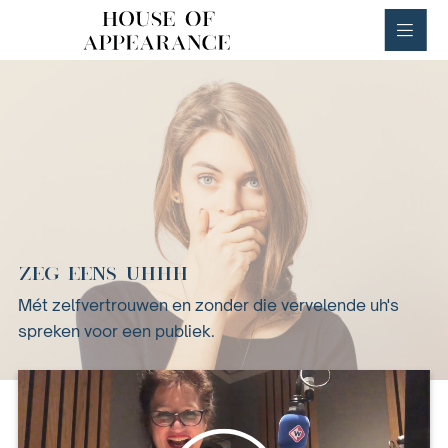
House of Appearance
ZEG EENS UHHH
Mét zelfvertrouwen en zonder die vervelende uh's
spreken voor een publiek.