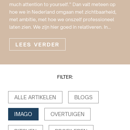
much attention to yourself.” Dan valt meteen op
hoe we in Nederland omgaan met zichtbaarheid,
met ambitie, met hoe we onszelf professioneel
laten zien. We zijn hier goed in relativeren. In…
LEES VERDER
FILTER:
ALLE ARTIKELEN
BLOGS
IMAGO
OVERTUIGEN