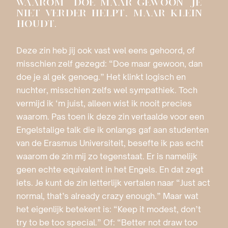
WAAROM ‘DOE MAAR GEWOON’ JE
NIET VERDER HELPT, MAAR KLEIN
HOUDT.
Deze zin heb jij ook vast wel eens gehoord, of
misschien zelf gezegd: “Doe maar gewoon, dan
doe je al gek genoeg.” Het klinkt logisch en
nuchter, misschien zelfs wel sympathiek. Toch
vermijd ik ‘m juist, alleen wist ik nooit precies
waarom. Pas toen ik deze zin vertaalde voor een
Engelstalige talk die ik onlangs gaf aan studenten
van de Erasmus Universiteit, besefte ik pas echt
waarom de zin mij zo tegenstaat. Er is namelijk
geen echte equivalent in het Engels. En dat zegt
iets. Je kunt de zin letterlijk vertalen naar “Just act
normal, that’s already crazy enough.” Maar wat
het eigenlijk betekent is: “Keep it modest, don’t
try to be too special.” Of: “Better not draw too